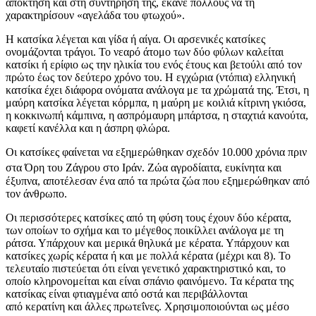
απόκτηση και στη συντήρησή της, έκανε πολλούς να τη
χαρακτηρίσουν «αγελάδα του φτωχού».
Η κατσίκα λέγεται και γίδα ή αίγα. Οι αρσενικές κατσίκες
ονομάζονται τράγοι. Το νεαρό άτομο των δύο φύλων καλείται
κατσίκι ή ερίφιο ως την ηλικία του ενός έτους και βετούλι από τον
πρώτο έως τον δεύτερο χρόνο του. Η εγχώρια (ντόπια) ελληνική
κατσίκα έχει διάφορα ονόματα ανάλογα με τα χρώματά της. Έτσι, η
μαύρη κατσίκα λέγεται κόρμπα, η μαύρη με κοιλιά κίτρινη γκιόσα,
η κοκκινωπή κάμπινα, η ασπρόμαυρη μπάρτσα, η σταχτιά κανούτα,
καφετί κανέλλα και η άσπρη φλώρα.
Οι κατσίκες φαίνεται να εξημερώθηκαν σχεδόν 10.000 χρόνια πριν
στα Όρη του Ζάγρου στο Ιράν.
Ζώα αγροδίαιτα, ευκίνητα και
έξυπνα, αποτέλεσαν ένα από τα πρώτα ζώα που εξημερώθηκαν από
τον άνθρωπο.
Οι περισσότερες κατσίκες από τη φύση τους έχουν δύο κέρατα,
των οποίων το σχήμα και το μέγεθος ποικίλλει ανάλογα με τη
ράτσα. Υπάρχουν και μερικά θηλυκά με κέρατα. Υπάρχουν και
κατσίκες χωρίς κέρατα ή και με πολλά κέρατα (μέχρι και 8). Το
τελευταίο πιστεύεται ότι είναι γενετικό χαρακτηριστικό και, το
οποίο κληρονομείται και είναι σπάνιο φαινόμενο. Τα κέρατα της
κατσίκας είναι φτιαγμένα από οστά και περιβάλλονται
από κερατίνη και άλλες πρωτεΐνες. Χρησιμοποιούνται ως μέσο