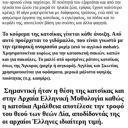
του αρνιού είναι παχύτερο. Η ποιότητά του εξαρτάται και από την
ηλικία του ζώου (τα μικρά σε ηλικία ζώα, ερίφια, έχουν καλύτερο
κρέας). Η αίγα μαγειρεύεται με διάφορους τρόπους, ενώ από τα
φαγώσιμα όργανα της κατσίκας, ο εγκέφαλος, τα πόδια και το
κεφάλι της, αποτελούν βάση για σούπες και άλλα φαγητά.
Το κούρεμα της κατσίκας γίνεται κάθε άνοιξη. Από
αυτό προέρχεται το γιδόμαλλο, που είναι γνωστό με
την εμπορική ονομασία
μοχέρ
(από το αγγλικό mohair).
Χρησιμοποιείται κυρίως για την κατασκευή σακιών, καπών
και για σακούλες. Το μαλλί από ορισμένες ράτσες κατσίκας
όπως της Άγκυρας (μοχέρ ή ανγκορά), Αγγλίας και Σκωτίας
χρησιμοποιείται για υφάσματα, μερικά μάλιστα υψηλής
ποιότητας (π.χ.
κασμίρι
).
Σημαντική ήταν η θέση της κατσίκας και
στην Αρχαία Ελληνική Μυθολογία καθώς
η κατσίκα Αμάλθεια αποτέλεσε την τροφό
του θεού των θεών Δία, αποδίδοντάς της
οι αρχαίοι Έλληνες ιδιαίτερη τιμή.