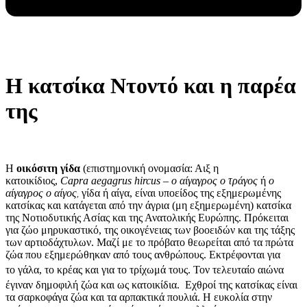
Η κατσίκα Ντοντό και η παρέα
της
Η
οικόσιτη γίδα
(επιστημονική ονομασία: Αιξ η
κατοικίδιος,
Capra aegagrus hircus
–
ο αίγαγρος ο τράγος
ή
ο
αίγαγρος ο αίγος
γίδα ή αίγα, είναι υποείδος της εξημερωμένης
,
κατσίκας και κατάγεται από την άγρια (μη εξημερωμένη) κατσίκα
της Νοτιοδυτικής Ασίας και της Ανατολικής Ευρώπης. Πρόκειται
για ζώο μηρυκαστικό, της οικογένειας των βοοειδών και της τάξης
των αρτιοδάχτυλων. Μαζί με το πρόβατο θεωρείται από τα πρώτα
ζώα που εξημερώθηκαν από τους ανθρώπους. Εκτρέφονται για
το γάλα, το κρέας και για το τρίχωμά τους.
Τον τελευταίο αιώνα
έγιναν δημοφιλή ζώα και ως κατοικίδια.
Εχθροί της κατσίκας είναι
τα σαρκοφάγα ζώα και τα αρπακτικά πουλιά. Η ευκολία στην