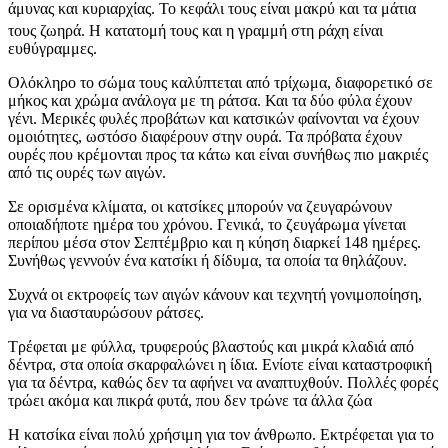
άμυνας και κυριαρχίας.
Το κεφάλι τους είναι μακρύ και τα μάτια
τους ζωηρά.
Η κατατομή τους και η γραμμή στη ράχη είναι
ευθύγραμμες.
Ολόκληρο το σώμα τους καλύπτεται από τρίχωμα, διαφορετικό σε
μήκος και χρώμα ανάλογα με τη ράτσα. Και τα δύο φύλα έχουν
γένι. Μερικές φυλές προβάτων και κατσικών φαίνονται να έχουν
ομοιότητες, ωστόσο διαφέρουν στην ουρά. Τα πρόβατα έχουν
ουρές που κρέμονται προς τα κάτω και είναι συνήθως πιο μακριές
από τις ουρές των αιγών.
Σε ορισμένα κλίματα, οι κατσίκες μπορούν να ζευγαρώνουν
οποιαδήποτε ημέρα του χρόνου. Γενικά, το ζευγάρωμα γίνεται
περίπου μέσα στον Σεπτέμβριο και η κύηση διαρκεί 148 ημέρες.
Συνήθως γεννούν ένα κατσίκι ή δίδυμα, τα οποία τα θηλάζουν.
Συχνά οι εκτροφείς των αιγών κάνουν και τεχνητή γονιμοποίηση,
για να διασταυρώσουν ράτσες.
Τρέφεται με φύλλα, τρυφερούς βλαστούς και μικρά κλαδιά από
δέντρα, στα οποία σκαρφαλώνει η ίδια. Ενίοτε είναι καταστροφική
για τα δέντρα, καθώς δεν τα αφήνει να αναπτυχθούν. Πολλές φορές
τρώει ακόμα και πικρά φυτά, που δεν τρώνε τα άλλα ζώα
Η κατσίκα είναι πολύ χρήσιμη για τον άνθρωπο. Εκτρέφεται για το