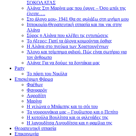
ΣΟΚΟΛΑΤΑΣ
Αλάνα: Στη Μαρίνα μας που έφυγε – Όσο μπόι της
έλειπε….
Στο άλογο μου- 1941 Θα σε φυλάξω στη μνήμη μου
Ιπποκομία-Θεραπευτική ιππασία και πικ νικ στην
Αλάνα
Σύρος η Αλάνα που κλέβει τις εντυπώσεις
Το ήξερες; Γιατί τα άλογα κοιμούνται όρθια;
Η Αλάνα στο πνεύμα των Χριστουγέννων
Άλογο και τσίμπημα φιδιού. Πώς είναι σωτήριο για
τον άνθρωπο
Αλάνα: Για να δούμε τα δοντάκια μας
Party
Το πάρτι του Νικόλα
Επισκέψιμη Φάρμα
Φαέθων
Φανφαρόν
Αφροδίτη
Μαρίνα
Η χελώνα ο Μπάμπης και το σόι του
Τα γουρουνάκια μας – Γουίλμπορ και ο Πεπίτο
Η κοτούλα Βουλίτσα και οι φιλενάδες της
Η λαγουδίτσα Λιχουδίτσα και η φαμίλια της
Θεραπευτική ιππασία
Επικοινωνία