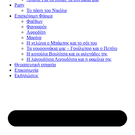
Party
Το πάρτι του Νικόλα
Επισκέψιμη Φάρμα
Φαέθων
Φανφαρόν
Αφροδίτη
Μαρίνα
Η χελώνα ο Μπάμπης και το σόι του
Τα γουρουνάκια μας – Γουίλμπορ και ο Πεπίτο
Η κοτούλα Βουλίτσα και οι φιλενάδες της
Η λαγουδίτσα Λιχουδίτσα και η φαμίλια της
Θεραπευτική ιππασία
Επικοινωνία
Εκδηλώσεις