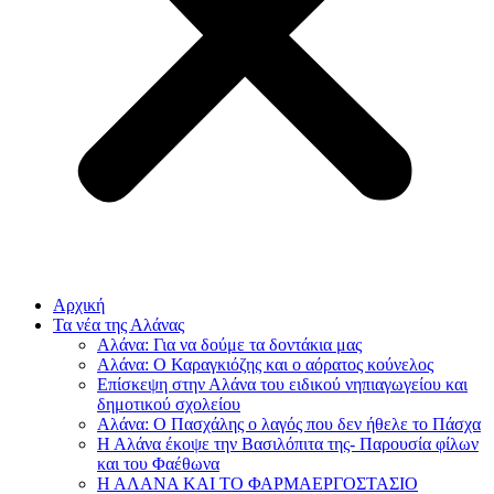
Αρχική
Τα νέα της Αλάνας
Αλάνα: Για να δούμε τα δοντάκια μας
Αλάνα: Ο Καραγκιόζης και ο αόρατος κούνελος
Επίσκεψη στην Αλάνα του ειδικού νηπιαγωγείου και
δημοτικού σχολείου
Αλάνα: Ο Πασχάλης ο λαγός που δεν ήθελε το Πάσχα
Η Αλάνα έκοψε την Βασιλόπιτα της- Παρουσία φίλων
και του Φαέθωνα
Η ΑΛΑΝΑ ΚΑΙ ΤΟ ΦΑΡΜΑΕΡΓΟΣΤΑΣΙΟ