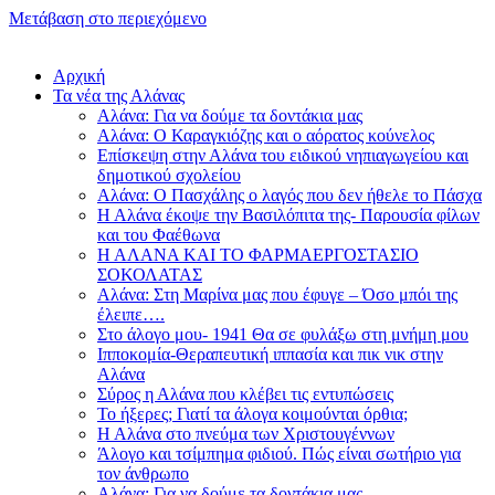
Μετάβαση στο περιεχόμενο
Αρχική
Τα νέα της Αλάνας
Αλάνα: Για να δούμε τα δοντάκια μας
Αλάνα: Ο Καραγκιόζης και ο αόρατος κούνελος
Επίσκεψη στην Αλάνα του ειδικού νηπιαγωγείου και
δημοτικού σχολείου
Αλάνα: Ο Πασχάλης ο λαγός που δεν ήθελε το Πάσχα
Η Αλάνα έκοψε την Βασιλόπιτα της- Παρουσία φίλων
και του Φαέθωνα
Η ΑΛΑΝΑ ΚΑΙ ΤΟ ΦΑΡΜΑΕΡΓΟΣΤΑΣΙΟ
ΣΟΚΟΛΑΤΑΣ
Αλάνα: Στη Μαρίνα μας που έφυγε – Όσο μπόι της
έλειπε….
Στο άλογο μου- 1941 Θα σε φυλάξω στη μνήμη μου
Ιπποκομία-Θεραπευτική ιππασία και πικ νικ στην
Αλάνα
Σύρος η Αλάνα που κλέβει τις εντυπώσεις
Το ήξερες; Γιατί τα άλογα κοιμούνται όρθια;
Η Αλάνα στο πνεύμα των Χριστουγέννων
Άλογο και τσίμπημα φιδιού. Πώς είναι σωτήριο για
τον άνθρωπο
Αλάνα: Για να δούμε τα δοντάκια μας