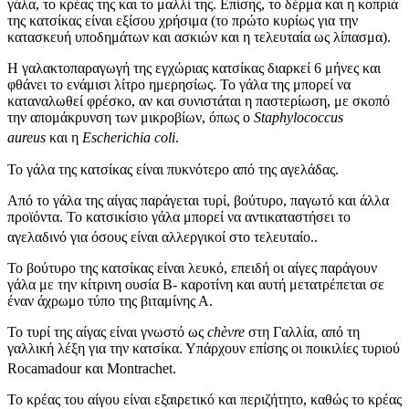
γάλα, το κρέας της και το μαλλί της. Επίσης, το δέρμα και η κοπριά
της κατσίκας είναι εξίσου χρήσιμα (το πρώτο κυρίως για την
κατασκευή υποδημάτων και ασκιών και η τελευταία ως λίπασμα).
Η γαλακτοπαραγωγή της εγχώριας κατσίκας διαρκεί 6 μήνες και
φθάνει το ενάμισι λίτρο ημερησίως. Το γάλα της μπορεί να
καταναλωθεί φρέσκο, αν και συνιστάται η παστερίωση, με σκοπό
την απομάκρυνση των μικροβίων, όπως ο
Staphylococcus
aureus
και η
Escherichia coli
.
Το γάλα της κατσίκας είναι πυκνότερο από της αγελάδας.
Από το γάλα της αίγας παράγεται τυρί, βούτυρο, παγωτό και άλλα
προϊόντα. Το κατσικίσιο γάλα μπορεί να αντικαταστήσει το
αγελαδινό για όσους είναι αλλεργικοί στο τελευταίο.
.
Το βούτυρο της κατσίκας είναι λευκό, επειδή οι αίγες παράγουν
γάλα με την κίτρινη ουσία Β- καροτίνη και αυτή μετατρέπεται σε
έναν άχρωμο τύπο της βιταμίνης Α.
Το τυρί της αίγας είναι γνωστό ως
chèvre
στη Γαλλία, από τη
γαλλική λέξη για την κατσίκα. Υπάρχουν επίσης οι ποικιλίες τυριού
Rocamadour και Montrachet.
Το κρέας του αίγου είναι εξαιρετικό και περιζήτητο, καθώς το κρέας